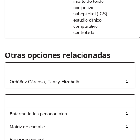
injerto de tejido
conjuntivo
subepitelial (ICS)
estudio clínico
comparativo
controlado
Otras opciones relacionadas
Autor
Ordóñez Córdova, Fanny Elizabeth
1
Título
Enfermedades periodontales
1
Matriz de esmalte
1
Recesión gingival
1