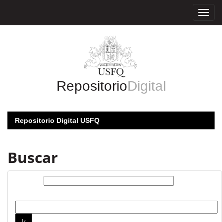
Skip
navigation
Repositorio
Digital
Repositorio Digital USFQ
Buscar
Buscar:
por