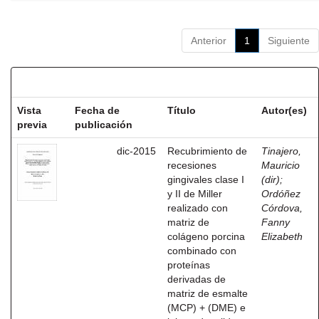
Anterior
1
Siguiente
Resultados por ítem:
Vista
Fecha de
Título
Autor(es)
previa
publicación
dic-2015
Recubrimiento de
Tinajero,
recesiones
Mauricio
gingivales clase I
(dir)
;
y II de Miller
Ordóñez
realizado con
Córdova,
matriz de
Fanny
colágeno porcina
Elizabeth
combinado con
proteínas
derivadas de
matriz de esmalte
(MCP) + (DME) e