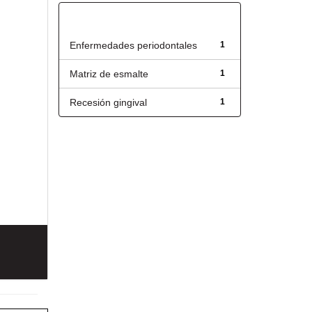
Título
Enfermedades periodontales
1
Matriz de esmalte
1
Recesión gingival
1