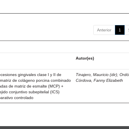
Anterior
1
Autor(es)
esiones gingivales clase I y II de
Tinajero, Mauricio (dir)
;
Ordó
n matriz de colágeno porcina combinado
Córdova, Fanny Elizabeth
vadas de matriz de esmalte (MCP) +
ejido conjuntivo subepitelial (ICS)
parativo controlado