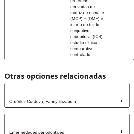
proteínas
derivadas de
matriz de esmalte
(MCP) + (DME) e
injerto de tejido
conjuntivo
subepitelial (ICS)
estudio clínico
comparativo
controlado
Otras opciones relacionadas
Autor
Ordóñez Córdova, Fanny Elizabeth
1
Título
Enfermedades periodontales
1