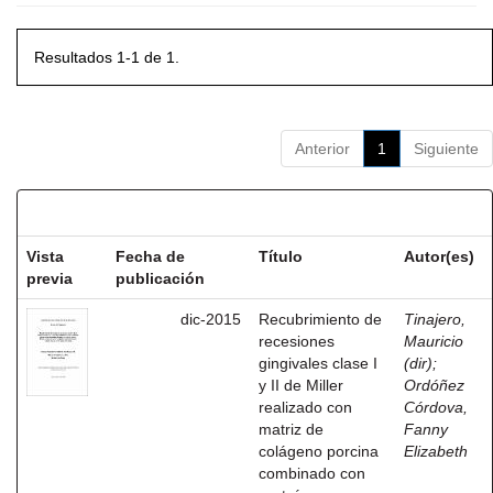
Resultados 1-1 de 1.
Anterior
1
Siguiente
Resultados por ítem:
Vista
Fecha de
Título
Autor(es)
previa
publicación
dic-2015
Recubrimiento de
Tinajero,
recesiones
Mauricio
gingivales clase I
(dir)
;
y II de Miller
Ordóñez
realizado con
Córdova,
matriz de
Fanny
colágeno porcina
Elizabeth
combinado con