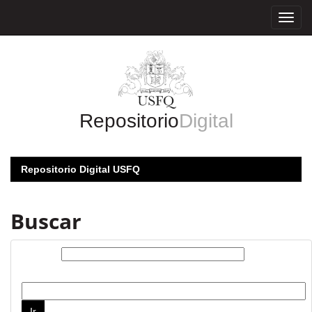
Skip
navigation
Repositorio
Digital
Repositorio Digital USFQ
Buscar
Buscar:
por