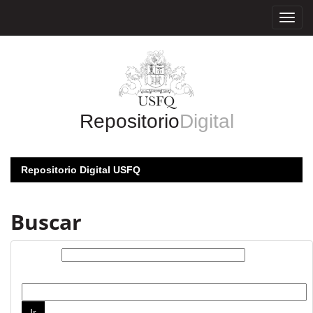
Skip
navigation
Repositorio
Digital
Repositorio Digital USFQ
Buscar
Buscar:
por