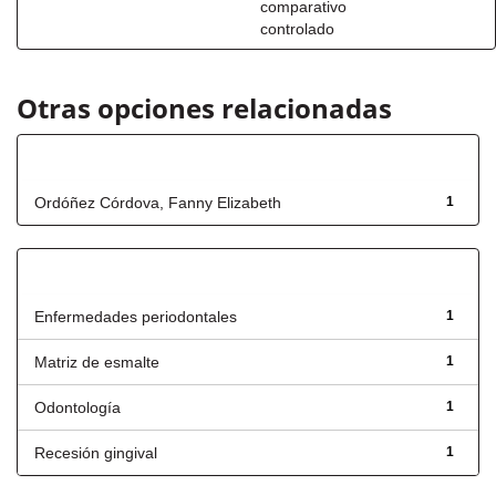
comparativo
controlado
Otras opciones relacionadas
Autor
Ordóñez Córdova, Fanny Elizabeth
1
Título
Enfermedades periodontales
1
Matriz de esmalte
1
Odontología
1
Recesión gingival
1