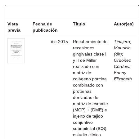
Resultados por ítem:
Vista
Fecha de
Título
Autor(es)
previa
publicación
dic-2015
Recubrimiento de
Tinajero,
recesiones
Mauricio
gingivales clase I
(dir)
;
y II de Miller
Ordóñez
realizado con
Córdova,
matriz de
Fanny
colágeno porcina
Elizabeth
combinado con
proteínas
derivadas de
matriz de esmalte
(MCP) + (DME) e
injerto de tejido
conjuntivo
subepitelial (ICS)
estudio clínico