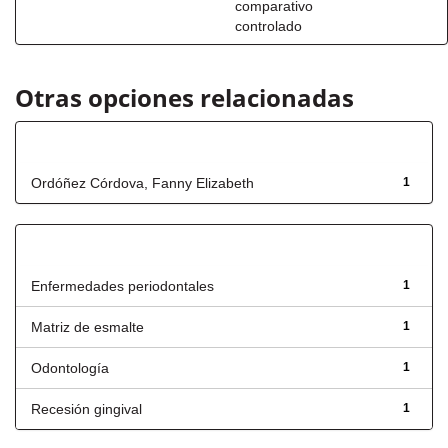
comparativo
controlado
Otras opciones relacionadas
Autor
Ordóñez Córdova, Fanny Elizabeth
1
Título
Enfermedades periodontales
1
Matriz de esmalte
1
Odontología
1
Recesión gingival
1