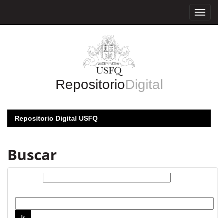
Skip
navigation
Repositorio
Digital
Repositorio Digital USFQ
Buscar
Buscar:
por