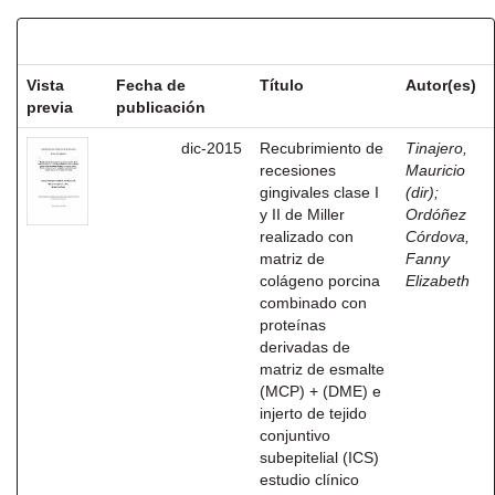
Resultados por ítem:
Vista
Fecha de
Título
Autor(es)
previa
publicación
dic-2015
Recubrimiento de
Tinajero,
recesiones
Mauricio
gingivales clase I
(dir)
;
y II de Miller
Ordóñez
realizado con
Córdova,
matriz de
Fanny
colágeno porcina
Elizabeth
combinado con
proteínas
derivadas de
matriz de esmalte
(MCP) + (DME) e
injerto de tejido
conjuntivo
subepitelial (ICS)
estudio clínico