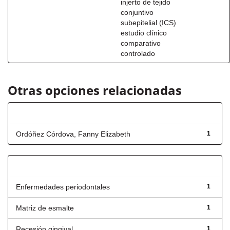
injerto de tejido
conjuntivo
subepitelial (ICS)
estudio clínico
comparativo
controlado
Otras opciones relacionadas
Autor
Ordóñez Córdova, Fanny Elizabeth
1
Título
Enfermedades periodontales
1
Matriz de esmalte
1
Recesión gingival
1