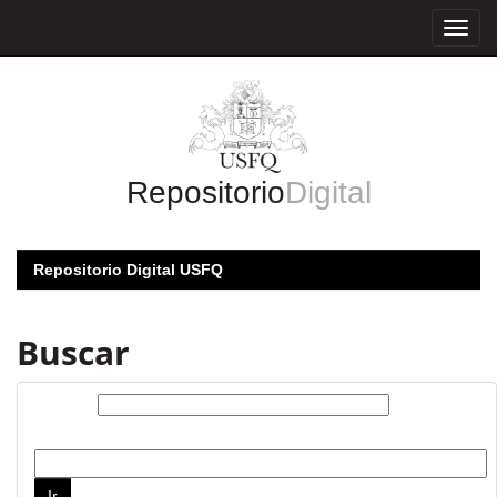
Skip
navigation
Repositorio
Digital
Repositorio Digital USFQ
Buscar
Buscar:
por