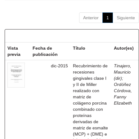
Anterior
1
Siguiente
Resultados por ítem:
Vista
Fecha de
Título
Autor(es)
previa
publicación
dic-2015
Recubrimiento de
Tinajero,
recesiones
Mauricio
gingivales clase I
(dir)
;
y II de Miller
Ordóñez
realizado con
Córdova,
matriz de
Fanny
colágeno porcina
Elizabeth
combinado con
proteínas
derivadas de
matriz de esmalte
(MCP) + (DME) e