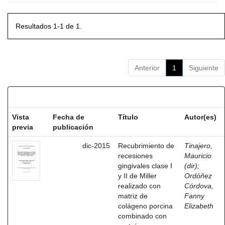
Resultados 1-1 de 1.
Anterior
1
Siguiente
Resultados por ítem:
Vista
Fecha de
Título
Autor(es)
previa
publicación
dic-2015
Recubrimiento de
Tinajero,
recesiones
Mauricio
gingivales clase I
(dir)
;
y II de Miller
Ordóñez
realizado con
Córdova,
matriz de
Fanny
colágeno porcina
Elizabeth
combinado con