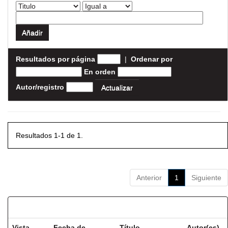
Resultados por página
|
Ordenar por
En orden
Autor/registro
Resultados 1-1 de 1.
Anterior
1
Siguiente
Resultados por ítem:
Vista
Fecha de
Título
Autor(es)