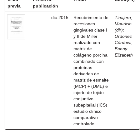
previa
publicación
dic-2015
Recubrimiento de
Tinajero,
recesiones
Mauricio
gingivales clase I
(dir)
;
y II de Miller
Ordóñez
realizado con
Córdova,
matriz de
Fanny
colágeno porcina
Elizabeth
combinado con
proteínas
derivadas de
matriz de esmalte
(MCP) + (DME) e
injerto de tejido
conjuntivo
subepitelial (ICS)
estudio clínico
comparativo
controlado