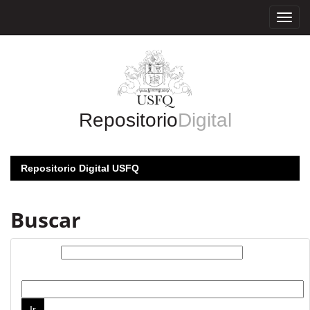
Skip
navigation
Repositorio
Digital
Repositorio Digital USFQ
Buscar
Buscar:
por