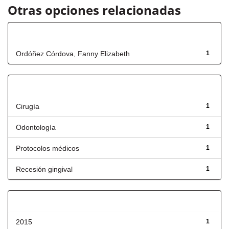
Otras opciones relacionadas
Autor
Ordóñez Córdova, Fanny Elizabeth
1
Título
Cirugía
1
Odontología
1
Protocolos médicos
1
Recesión gingival
1
Fecha de lanzamiento
2015
1