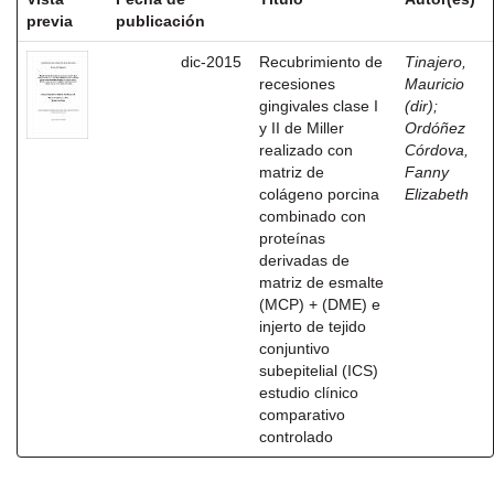
previa
publicación
dic-2015
Recubrimiento de
Tinajero,
recesiones
Mauricio
gingivales clase I
(dir)
;
y II de Miller
Ordóñez
realizado con
Córdova,
matriz de
Fanny
colágeno porcina
Elizabeth
combinado con
proteínas
derivadas de
matriz de esmalte
(MCP) + (DME) e
injerto de tejido
conjuntivo
subepitelial (ICS)
estudio clínico
comparativo
controlado