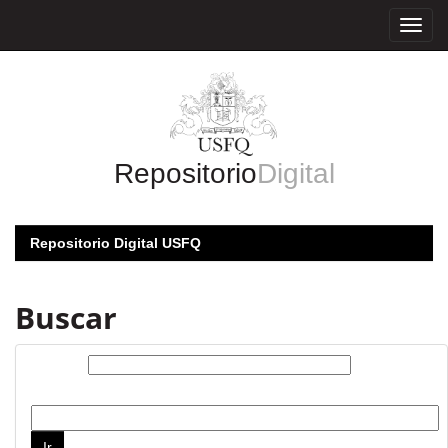
Skip
navigation
Repositorio
Digital
Repositorio Digital USFQ
Buscar
Buscar:
por