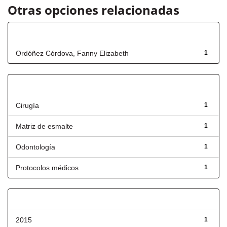
Otras opciones relacionadas
Autor
Ordóñez Córdova, Fanny Elizabeth
1
Título
Cirugía
1
Matriz de esmalte
1
Odontología
1
Protocolos médicos
1
Fecha de lanzamiento
2015
1