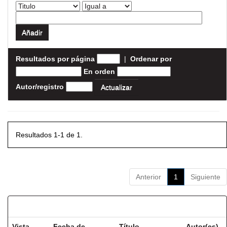
Resultados por página
|
Ordenar por
En orden
Autor/registro
Resultados 1-1 de 1.
Anterior
1
Siguiente
Resultados por ítem:
Vista
Fecha de
Título
Autor(es)