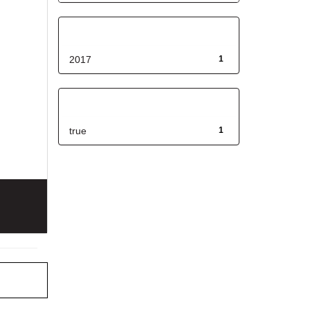
Fecha de lanzamiento
2017
1
Has File(s)
true
1