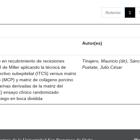
Anterior
1
Autor(es)
 en recubrimiento de recesiones
Tinajero, Mauricio (dir)
;
Sánc
II de Miller aplicando la técnica de
Puetate, Julio César
nectivo subepitelial (ITCS) versus matriz
o (MCP) y matriz de colágeno porcino
ínas derivadas de la matriz del
 ensayo clínico randomizado
ciego en boca dividida
ioteca de la Universidad San Francisco de Quito,
Ho