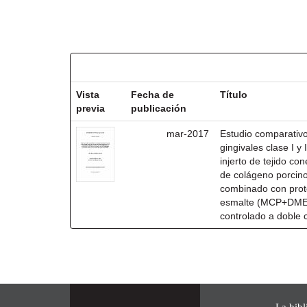
Resultados por ítem:
Vista
Fecha de
Título
previa
publicación
mar-2017
Estudio comparativo
gingivales clase I y 
injerto de tejido co
de colágeno porcin
combinado con prote
esmalte (MCP+DME)
controlado a doble 
La bibl