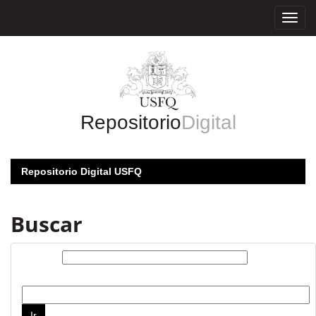
Skip
navigation
Repositorio
Digital
Repositorio Digital USFQ
Buscar
Buscar:
por