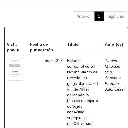
Anterior
1
Siguiente
Resultados por ítem:
Vista
Fecha de
Título
Autor(es)
previa
publicación
mar-2017
Estudio
Tinajero,
comparativo en
Mauricio
recubrimiento de
(dir)
;
recesiones
Sánchez
gingivales clase I
Puetate,
y II de Miller
Julio César
aplicando la
técnica de injerto
de tejido
conectivo
subepitelial
(ITCS) versus