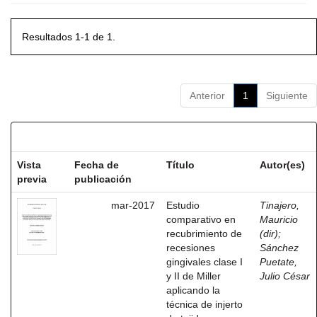
Resultados 1-1 de 1.
Anterior
1
Siguiente
Resultados por ítem:
Vista
Fecha de
Título
Autor(es)
previa
publicación
mar-2017
Estudio
Tinajero,
comparativo en
Mauricio
recubrimiento de
(dir)
;
recesiones
Sánchez
gingivales clase I
Puetate,
y II de Miller
Julio César
aplicando la
técnica de injerto