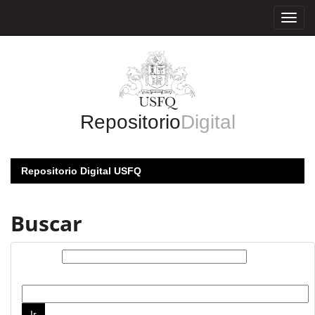
Skip
navigation
Repositorio
Digital
Repositorio Digital USFQ
Buscar
Buscar:
por