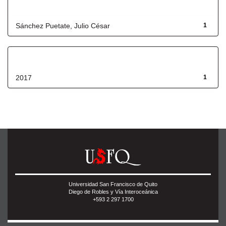
Autor
Sánchez Puetate, Julio César
1
Fecha de lanzamiento
2017
1
Universidad San Francisco de Quito
Diego de Robles y Vía Interoceánica
+593 2 297 1700