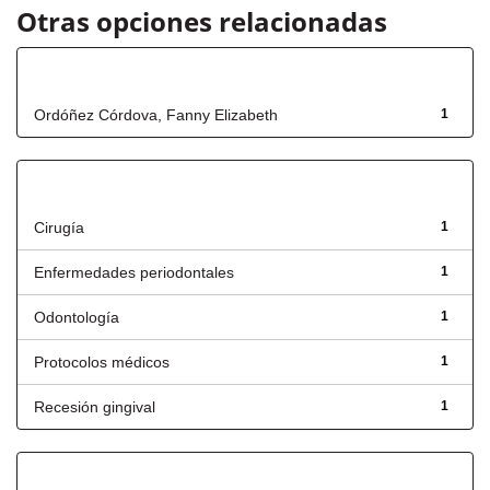
Otras opciones relacionadas
Autor
Ordóñez Córdova, Fanny Elizabeth
1
Título
Cirugía
1
Enfermedades periodontales
1
Odontología
1
Protocolos médicos
1
Recesión gingival
1
Fecha de lanzamiento