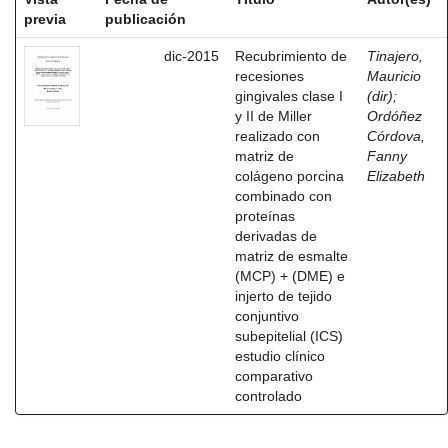
previa
publicación
dic-2015
Recubrimiento de
Tinajero,
recesiones
Mauricio
gingivales clase I
(dir)
;
y II de Miller
Ordóñez
realizado con
Córdova,
matriz de
Fanny
colágeno porcina
Elizabeth
combinado con
proteínas
derivadas de
matriz de esmalte
(MCP) + (DME) e
injerto de tejido
conjuntivo
subepitelial (ICS)
estudio clínico
comparativo
controlado