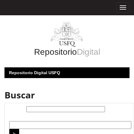
Skip
navigation
Repositorio
Digital
Repositorio Digital USFQ
Buscar
Buscar:
por