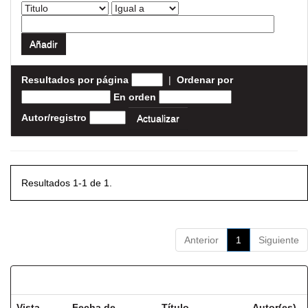
Resultados por página
|
Ordenar por
En orden
Autor/registro
Resultados 1-1 de 1.
Anterior
1
Siguiente
Resultados por ítem:
Vista
Fecha de
Título
Autor(es)