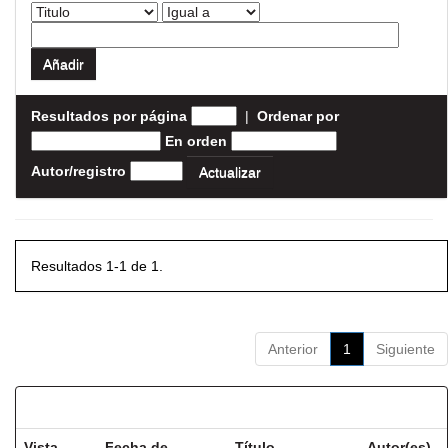
Resultados por página
|
Ordenar por
En orden
Autor/registro
Resultados 1-1 de 1.
Anterior
1
Siguiente
Resultados por ítem:
Vista
Fecha de
Título
Autor(es)