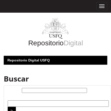
Skip
navigation
Repositorio
Digital
Repositorio Digital USFQ
Buscar
Buscar:
por