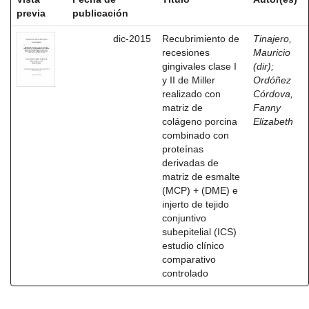
previa
publicación
dic-2015
Recubrimiento de
Tinajero,
recesiones
Mauricio
gingivales clase I
(dir)
;
y II de Miller
Ordóñez
realizado con
Córdova,
matriz de
Fanny
colágeno porcina
Elizabeth
combinado con
proteínas
derivadas de
matriz de esmalte
(MCP) + (DME) e
injerto de tejido
conjuntivo
subepitelial (ICS)
estudio clínico
comparativo
controlado