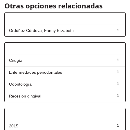
Otras opciones relacionadas
Autor
Ordóñez Córdova, Fanny Elizabeth
1
Título
Cirugía
1
Enfermedades periodontales
1
Odontología
1
Recesión gingival
1
Fecha de lanzamiento
2015
1