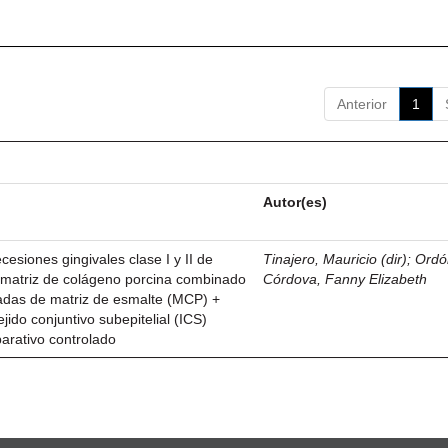
Anterior
1
Autor(es)
esiones gingivales clase I y II de
Tinajero, Mauricio (dir)
;
Ordó
n matriz de colágeno porcina combinado
Córdova, Fanny Elizabeth
vadas de matriz de esmalte (MCP) +
ejido conjuntivo subepitelial (ICS)
parativo controlado