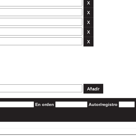
En orden
Autor/registro