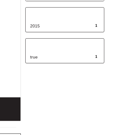
Fecha de lanzamiento
2015
1
Has File(s)
true
1