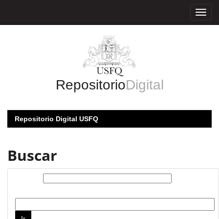
Skip
navigation
Repositorio
Digital
Repositorio Digital USFQ
Buscar
Buscar:
por