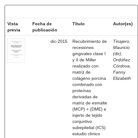
Resultados por ítem:
Vista
Fecha de
Título
Autor(es)
previa
publicación
dic-2015
Recubrimiento de
Tinajero,
recesiones
Mauricio
gingivales clase I
(dir)
;
y II de Miller
Ordóñez
realizado con
Córdova,
matriz de
Fanny
colágeno porcina
Elizabeth
combinado con
proteínas
derivadas de
matriz de esmalte
(MCP) + (DME) e
injerto de tejido
conjuntivo
subepitelial (ICS)
estudio clínico