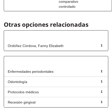
comparativo
controlado
Otras opciones relacionadas
Autor
Ordóñez Córdova, Fanny Elizabeth
1
Título
Enfermedades periodontales
1
Odontología
1
Protocolos médicos
1
Recesión gingival
1