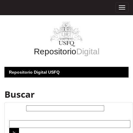
Skip
navigation
Repositorio
Digital
Repositorio Digital USFQ
Buscar
Buscar:
por