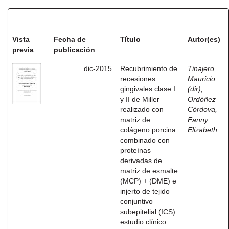
Resultados por ítem:
Vista
Fecha de
Título
Autor(es)
previa
publicación
dic-2015
Recubrimiento de
Tinajero,
recesiones
Mauricio
gingivales clase I
(dir)
;
y II de Miller
Ordóñez
realizado con
Córdova,
matriz de
Fanny
colágeno porcina
Elizabeth
combinado con
proteínas
derivadas de
matriz de esmalte
(MCP) + (DME) e
injerto de tejido
conjuntivo
subepitelial (ICS)
estudio clínico