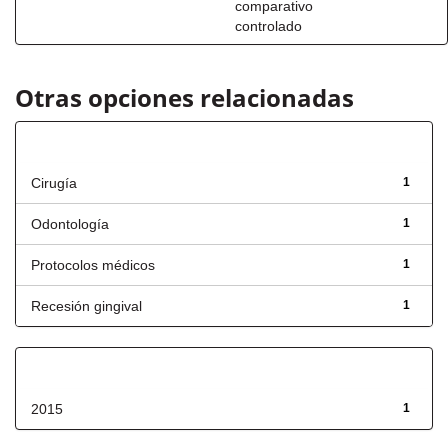
comparativo
controlado
Otras opciones relacionadas
Título
Cirugía
1
Odontología
1
Protocolos médicos
1
Recesión gingival
1
Fecha de lanzamiento
2015
1