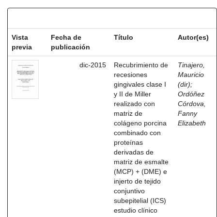
Resultados por ítem:
Vista
Fecha de
Título
Autor(es)
previa
publicación
dic-2015
Recubrimiento de
Tinajero,
recesiones
Mauricio
gingivales clase I
(dir)
;
y II de Miller
Ordóñez
realizado con
Córdova,
matriz de
Fanny
colágeno porcina
Elizabeth
combinado con
proteínas
derivadas de
matriz de esmalte
(MCP) + (DME) e
injerto de tejido
conjuntivo
subepitelial (ICS)
estudio clínico