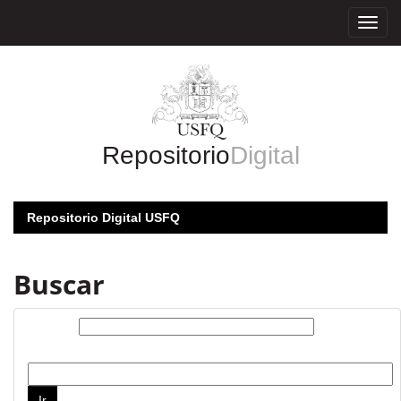
Skip
navigation
Repositorio
Digital
Repositorio Digital USFQ
Buscar
Buscar:
por