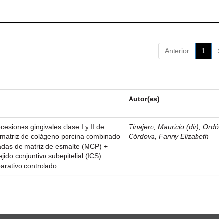
Anterior
1
Autor(es)
esiones gingivales clase I y II de
Tinajero, Mauricio (dir)
;
Ordó
n matriz de colágeno porcina combinado
Córdova, Fanny Elizabeth
vadas de matriz de esmalte (MCP) +
ejido conjuntivo subepitelial (ICS)
parativo controlado