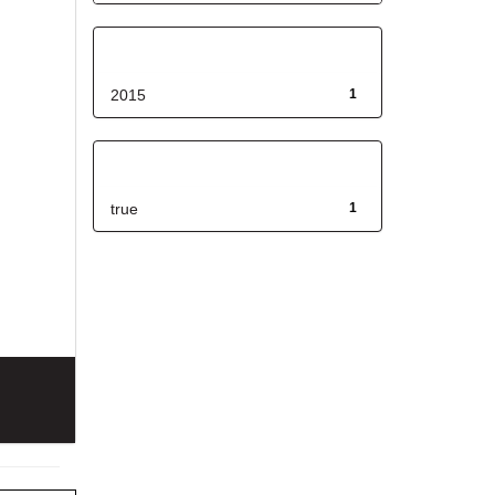
Fecha de lanzamiento
2015
1
Has File(s)
true
1