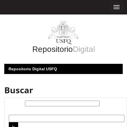
Skip
navigation
Repositorio
Digital
Repositorio Digital USFQ
Buscar
Buscar:
por