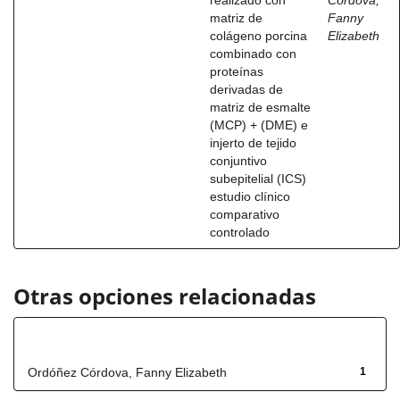
realizado con
Córdova,
matriz de
Fanny
colágeno porcina
Elizabeth
combinado con
proteínas
derivadas de
matriz de esmalte
(MCP) + (DME) e
injerto de tejido
conjuntivo
subepitelial (ICS)
estudio clínico
comparativo
controlado
Otras opciones relacionadas
Autor
Ordóñez Córdova, Fanny Elizabeth
1