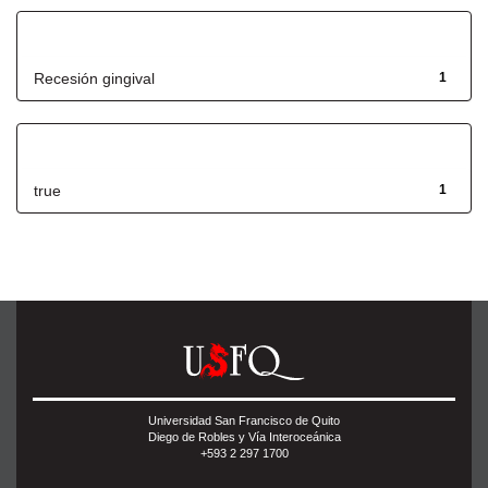
Título
Recesión gingival
1
Has File(s)
true
1
Universidad San Francisco de Quito
Diego de Robles y Vía Interoceánica
+593 2 297 1700