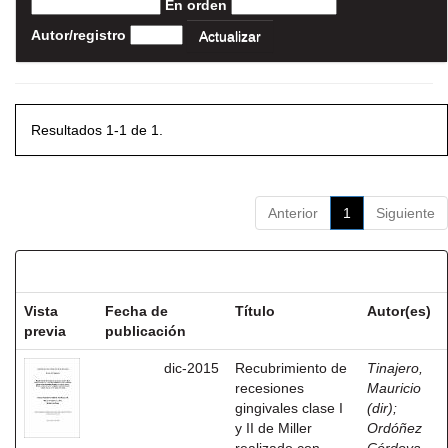
En orden
Autor/registro
Resultados 1-1 de 1.
Anterior
1
Siguiente
Resultados por ítem:
Vista
Fecha de
Título
Autor(es)
previa
publicación
dic-2015
Recubrimiento de
Tinajero,
recesiones
Mauricio
gingivales clase I
(dir)
;
y II de Miller
Ordóñez