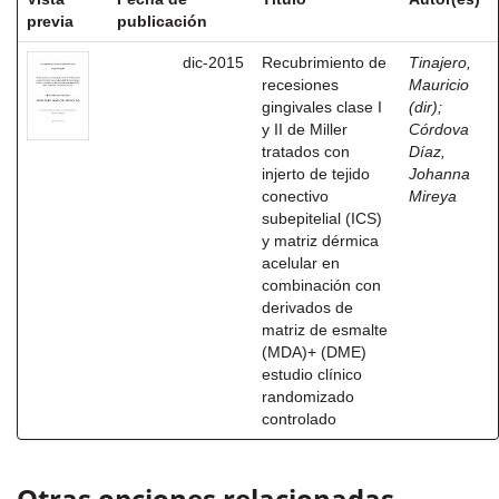
previa
publicación
dic-2015
Recubrimiento de
Tinajero,
recesiones
Mauricio
gingivales clase I
(dir)
;
y II de Miller
Córdova
tratados con
Díaz,
injerto de tejido
Johanna
conectivo
Mireya
subepitelial (ICS)
y matriz dérmica
acelular en
combinación con
derivados de
matriz de esmalte
(MDA)+ (DME)
estudio clínico
randomizado
controlado
Otras opciones relacionadas