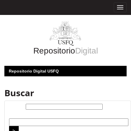
Skip
navigation
Repositorio
Digital
Repositorio Digital USFQ
Buscar
Buscar:
por