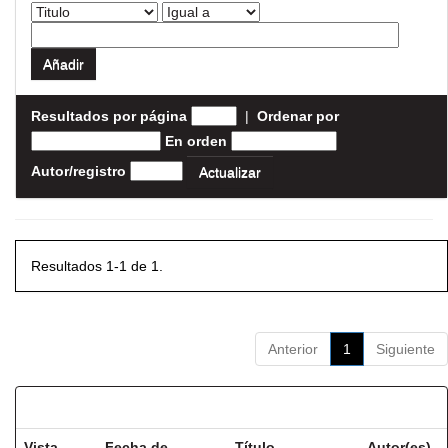
Resultados por página
|
Ordenar por
En orden
Autor/registro
Resultados 1-1 de 1.
Anterior
1
Siguiente
Resultados por ítem:
Vista
Fecha de
Título
Autor(es)