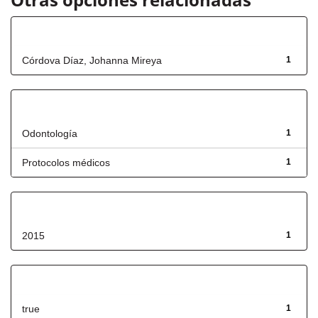
Autor
Córdova Díaz, Johanna Mireya
1
Título
Odontología
1
Protocolos médicos
1
Fecha de lanzamiento
2015
1
Has File(s)
true
1