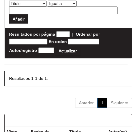
Resultados por página
|
Ordenar por
En orden
Autor/registro
Resultados 1-1 de 1.
Anterior
1
Siguiente
Resultados por ítem:
Vista
Fecha de
Título
Autor(es)