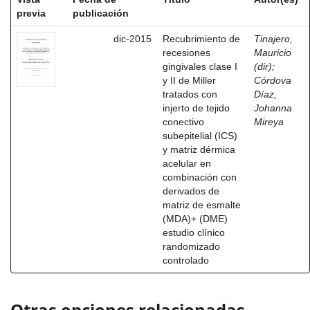
previa
publicación
dic-2015
Recubrimiento de
Tinajero,
recesiones
Mauricio
gingivales clase I
(dir)
;
y II de Miller
Córdova
tratados con
Díaz,
injerto de tejido
Johanna
conectivo
Mireya
subepitelial (ICS)
y matriz dérmica
acelular en
combinación con
derivados de
matriz de esmalte
(MDA)+ (DME)
estudio clínico
randomizado
controlado
Otras opciones relacionadas