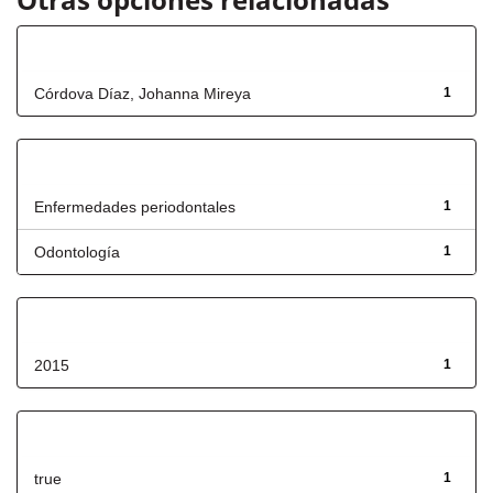
Autor
Córdova Díaz, Johanna Mireya
1
Título
Enfermedades periodontales
1
Odontología
1
Fecha de lanzamiento
2015
1
Has File(s)
true
1