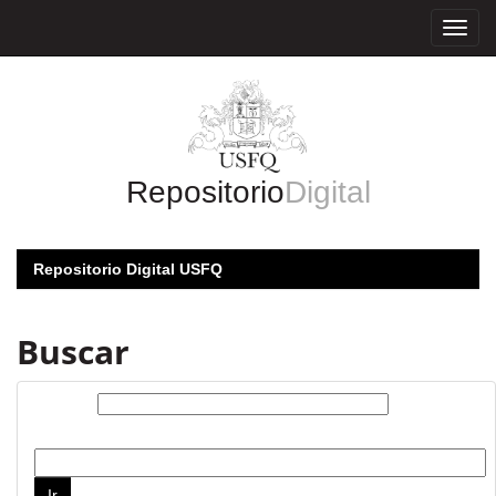
Skip
navigation
Repositorio
Digital
Repositorio Digital USFQ
Buscar
Buscar:
por