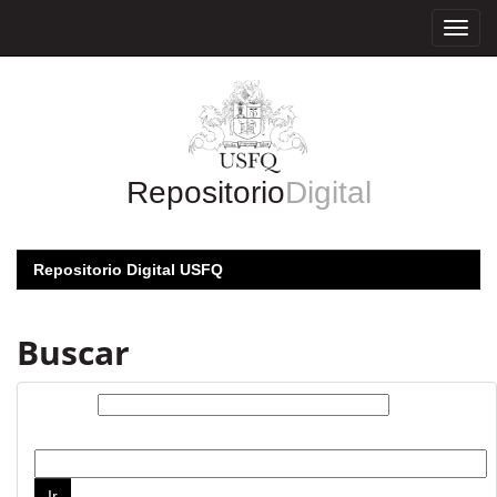
Skip
navigation
Repositorio
Digital
Repositorio Digital USFQ
Buscar
Buscar:
por