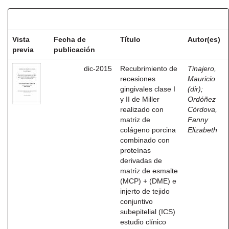
Resultados por ítem:
Vista
Fecha de
Título
Autor(es)
previa
publicación
dic-2015
Recubrimiento de
Tinajero,
recesiones
Mauricio
gingivales clase I
(dir)
;
y II de Miller
Ordóñez
realizado con
Córdova,
matriz de
Fanny
colágeno porcina
Elizabeth
combinado con
proteínas
derivadas de
matriz de esmalte
(MCP) + (DME) e
injerto de tejido
conjuntivo
subepitelial (ICS)
estudio clínico