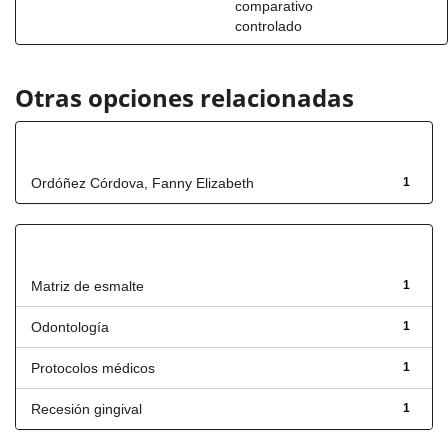
comparativo
controlado
Otras opciones relacionadas
Autor
Ordóñez Córdova, Fanny Elizabeth
1
Título
Matriz de esmalte
1
Odontología
1
Protocolos médicos
1
Recesión gingival
1