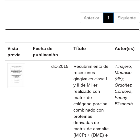
Anterior
1
Siguiente
Resultados por ítem:
Vista
Fecha de
Título
Autor(es)
previa
publicación
dic-2015
Recubrimiento de
Tinajero,
recesiones
Mauricio
gingivales clase I
(dir)
;
y II de Miller
Ordóñez
realizado con
Córdova,
matriz de
Fanny
colágeno porcina
Elizabeth
combinado con
proteínas
derivadas de
matriz de esmalte
(MCP) + (DME) e