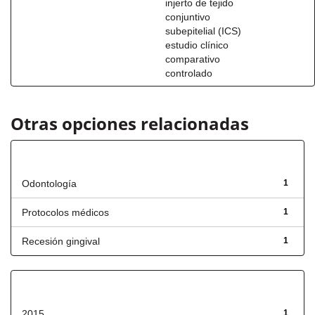
injerto de tejido
conjuntivo
subepitelial (ICS)
estudio clínico
comparativo
controlado
Otras opciones relacionadas
Título
Odontología
1
Protocolos médicos
1
Recesión gingival
1
Fecha de lanzamiento
2015
1