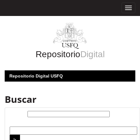
Skip
navigation
Repositorio
Digital
Repositorio Digital USFQ
Buscar
Buscar:
por