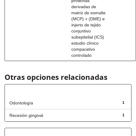
proteínas
derivadas de
matriz de esmalte
(MCP) + (DME) e
injerto de tejido
conjuntivo
subepitelial (ICS)
estudio clínico
comparativo
controlado
Otras opciones relacionadas
Título
Odontología
1
Recesión gingival
1
Fecha de lanzamiento