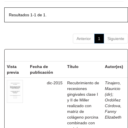
Resultados 1-1 de 1.
Anterior
1
Siguiente
Resultados por ítem:
Vista
Fecha de
Título
Autor(es)
previa
publicación
dic-2015
Recubrimiento de
Tinajero,
recesiones
Mauricio
gingivales clase I
(dir)
;
y II de Miller
Ordóñez
realizado con
Córdova,
matriz de
Fanny
colágeno porcina
Elizabeth
combinado con