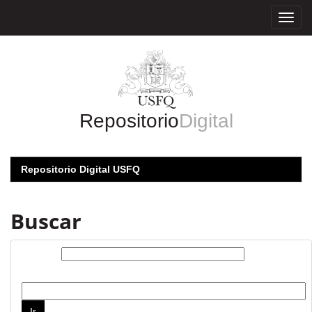
Skip
navigation
Repositorio
Digital
Repositorio Digital USFQ
Buscar
Buscar:
por