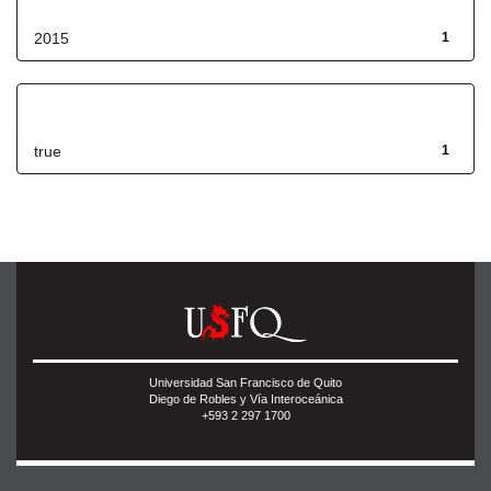
2015
1
Has File(s)
true
1
Universidad San Francisco de Quito
Diego de Robles y Vía Interoceánica
+593 2 297 1700