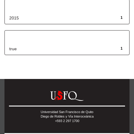
Fecha de lanzamiento
2015
1
Has File(s)
true
1
Universidad San Francisco de Quito
Diego de Robles y Vía Interoceánica
+593 2 297 1700