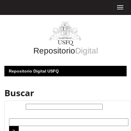
Skip
navigation
Repositorio
Digital
Repositorio Digital USFQ
Buscar
Buscar:
por