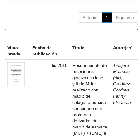
Anterior
1
Siguiente
Resultados por ítem:
Vista
Fecha de
Título
Autor(es)
previa
publicación
dic-2015
Recubrimiento de
Tinajero,
recesiones
Mauricio
gingivales clase I
(dir)
;
y II de Miller
Ordóñez
realizado con
Córdova,
matriz de
Fanny
colágeno porcina
Elizabeth
combinado con
proteínas
derivadas de
matriz de esmalte
(MCP) + (DME) e