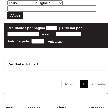
Resultados por página
|
Ordenar por
En orden
Autor/registro
Resultados 1-1 de 1.
Anterior
1
Siguiente
Resultados por ítem:
Vista
Fecha de
Título
Autor(es)