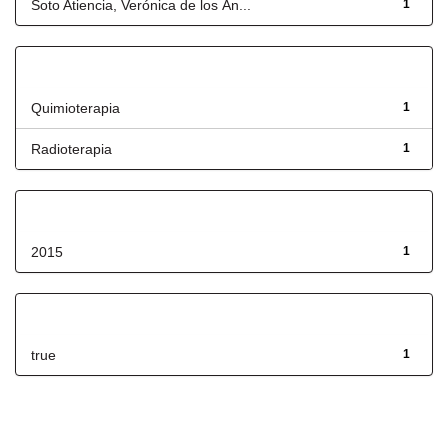
Soto Atiencia, Verónica de los Án...
1
Título
Quimioterapia
1
Radioterapia
1
Fecha de lanzamiento
2015
1
Has File(s)
true
1