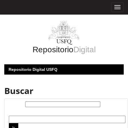
Skip
navigation
Repositorio
Digital
Repositorio Digital USFQ
Buscar
Buscar:
por