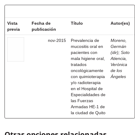
Resultados por ítem:
Vista
Fecha de
Título
Autor(es)
previa
publicación
nov-2015
Prevalencia de
Moreno,
mucositis oral en
Germán
pacientes con
(dir)
;
Soto
mala higiene oral,
Atiencia,
tratados
Verónica
oncológicamente
de los
con quimioterapia
Ángeles
y/o radioterapia
en el Hospital de
Especialidades de
las Fuerzas
Armadas HE-1 de
la ciudad de Quito
Otras opciones relacionadas