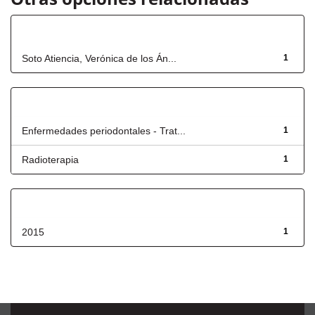
Autor
Soto Atiencia, Verónica de los Án...
1
Título
Enfermedades periodontales - Trat...
1
Radioterapia
1
Fecha de lanzamiento
2015
1