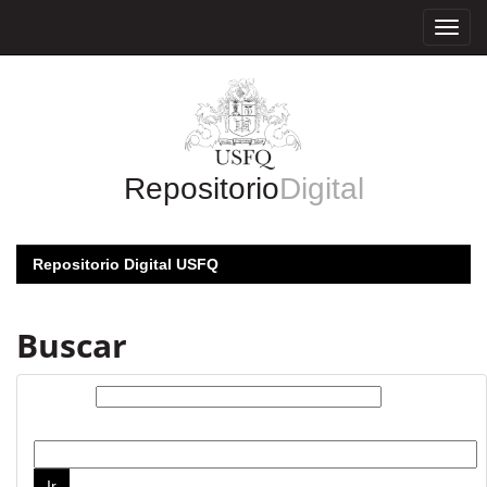
Skip
navigation
Repositorio
Digital
Repositorio Digital USFQ
Buscar
Buscar:
por