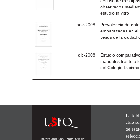
del uso de tres tipo
observados mediante
estudio in vitro
nov-2008
Prevalencia de enf
embarazadas en el 
Jesús de la ciudad 
dic-2008
Estudio comparativo 
manuales frente a lo
del Colegio Luciano
La bibl
abre su
de est
selecci
Universidad San Francisco de