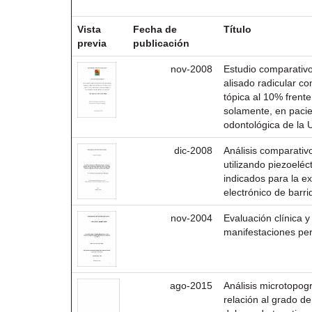
Resultados por ítem:
Vista
Fecha de
Título
previa
publicación
nov-2008
Estudio comparativo
alisado radicular co
tópica al 10% frente
solamente, en pacie
odontológica de la 
dic-2008
Análisis comparativo
utilizando piezoeléc
indicados para la ex
electrónico de barri
nov-2004
Evaluación clínica y 
manifestaciones per
ago-2015
Análisis microtopogr
relación al grado d