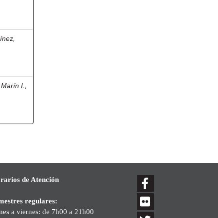
ínez,
Marín I.,
rarios de Atención
mestres regulares:
nes a viernes: de 7h00 a 21h00