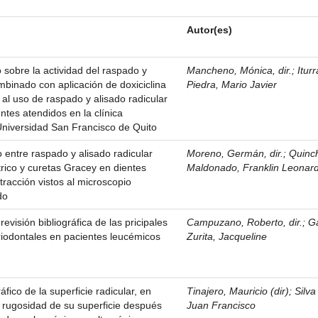
Autor(es)
 sobre la actividad del raspado y
Mancheno, Mónica, dir.
;
Itur
mbinado con aplicación de doxiciclina
Piedra, Mario Javier
 al uso de raspado y alisado radicular
ntes atendidos en la clínica
Universidad San Francisco de Quito
 entre raspado y alisado radicular
Moreno, Germán, dir.
;
Quinc
trico y curetas Gracey en dientes
Maldonado, Franklin Leonar
tracción vistos al microscopio
do
revisión bibliográfica de las pricipales
Campuzano, Roberto, dir.
;
G
iodontales en pacientes leucémicos
Zurita, Jacqueline
áfico de la superficie radicular, en
Tinajero, Mauricio (dir)
;
Silva
e rugosidad de su superficie después
Juan Francisco