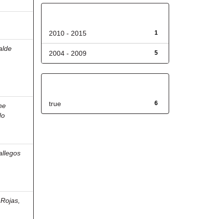
Fecha de lanzamiento
2010 - 2015
1
ralde
2004 - 2009
5
Has File(s)
true
6
he
do
allegos
 Rojas,