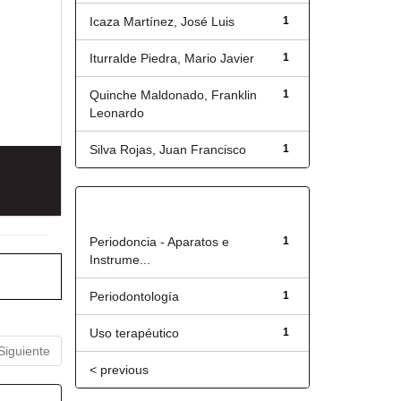
Icaza Martínez, José Luis
1
Iturralde Piedra, Mario Javier
1
Quinche Maldonado, Franklin
1
Leonardo
Silva Rojas, Juan Francisco
1
Título
Periodoncia - Aparatos e
1
Instrume...
Periodontología
1
Uso terapéutico
1
Siguiente
< previous