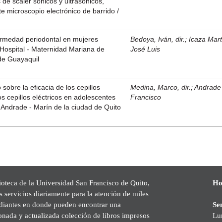
s de scaler sónicos y ultrasónicos,
 microscopio electrónico de barrido /
ermedad periodontal en mujeres
Bedoya, Iván, dir.
;
Icaza Mart
Hospital - Maternidad Mariana de
José Luis
de Guayaquil
sobre la eficacia de los cepillos
Medina, Marco, dir.
;
Andrade 
s cepillos eléctricos en adolescentes
Francisco
 Andrade - Marín de la ciudad de Quito
ioteca de la Universidad San Francisco de Quito,
Ho
s servicios diariamente para la atención de miles
udiantes en donde pueden encontrar una
Se
onada y actualizada colección de libros impresos
Lu