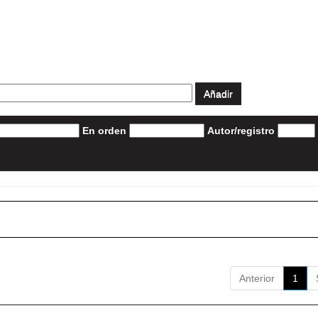
En orden
Autor/registro
Anterior
1