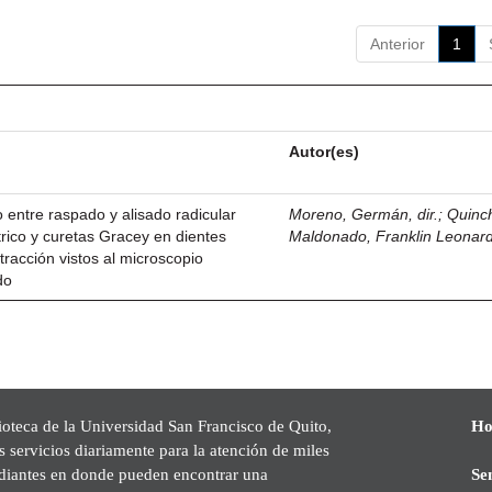
Anterior
1
Autor(es)
 entre raspado y alisado radicular
Moreno, Germán, dir.
;
Quinc
trico y curetas Gracey en dientes
Maldonado, Franklin Leonar
tracción vistos al microscopio
do
ioteca de la Universidad San Francisco de Quito,
Ho
s servicios diariamente para la atención de miles
udiantes en donde pueden encontrar una
Se