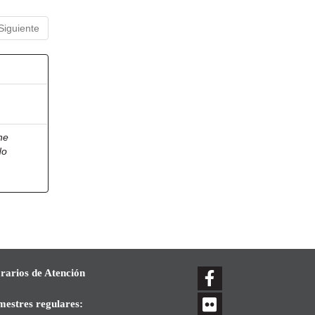
Siguiente
he
do
rarios de Atención
mestres regulares: