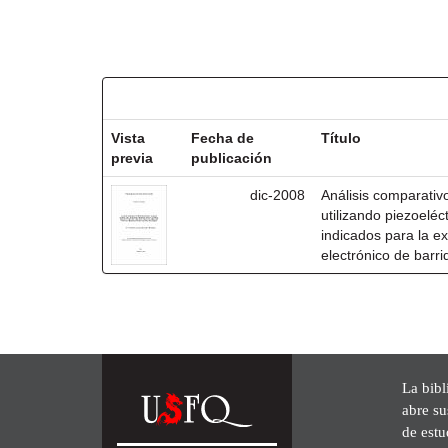
Resultados por ítem:
Vista
Fecha de
Título
previa
publicación
dic-2008
Análisis comparativo
utilizando piezoeléc
indicados para la ex
electrónico de barri
La bibl
abre su
de est