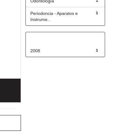
Odontología
1
Periodoncia - Aparatos e
1
Instrume...
Fecha de lanzamiento
2008
1