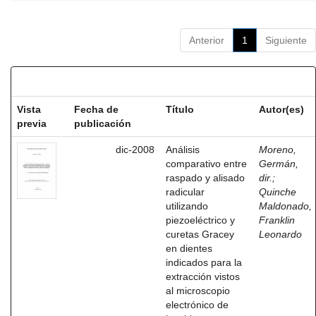
Anterior
1
Siguiente
Resultados por ítem:
Vista
Fecha de
Título
Autor(es)
previa
publicación
dic-2008
Análisis
Moreno,
comparativo entre
Germán,
raspado y alisado
dir.
;
radicular
Quinche
utilizando
Maldonado,
piezoeléctrico y
Franklin
curetas Gracey
Leonardo
en dientes
indicados para la
extracción vistos
al microscopio
electrónico de