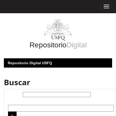
Skip
navigation
Repositorio
Digital
Repositorio Digital USFQ
Buscar
Buscar:
por