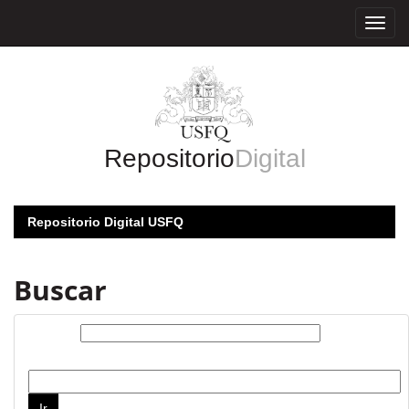
Skip
navigation
Repositorio
Digital
Repositorio Digital USFQ
Buscar
Buscar:
por