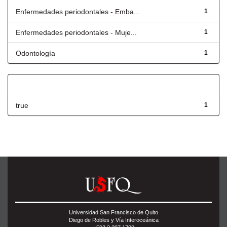
Enfermedades periodontales - Emba...
1
Enfermedades periodontales - Muje...
1
Odontología
1
Has File(s)
true
1
Universidad San Francisco de Quito
Diego de Robles y Vía Interoceánica