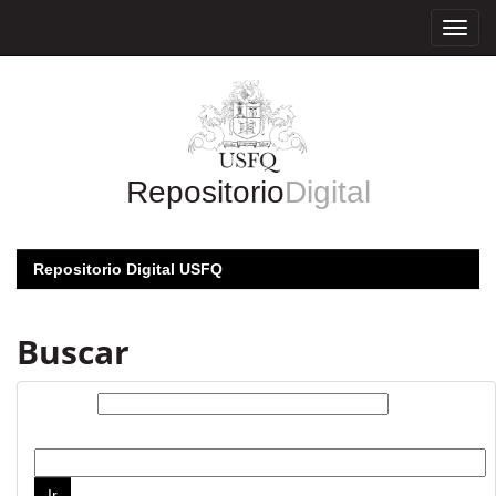
Skip
navigation
Repositorio
Digital
Repositorio Digital USFQ
Buscar
Buscar:
por