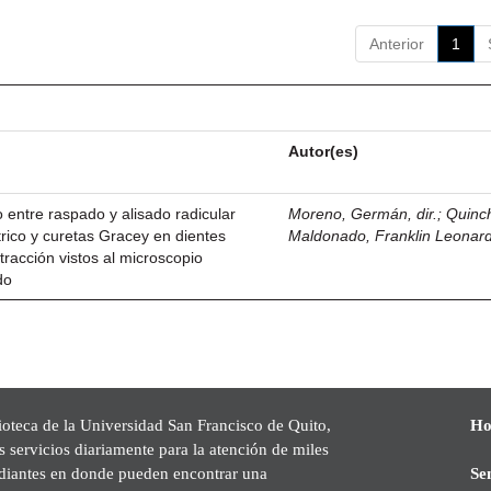
Anterior
1
Autor(es)
 entre raspado y alisado radicular
Moreno, Germán, dir.
;
Quinc
trico y curetas Gracey en dientes
Maldonado, Franklin Leonar
tracción vistos al microscopio
do
ioteca de la Universidad San Francisco de Quito,
Ho
s servicios diariamente para la atención de miles
udiantes en donde pueden encontrar una
Se