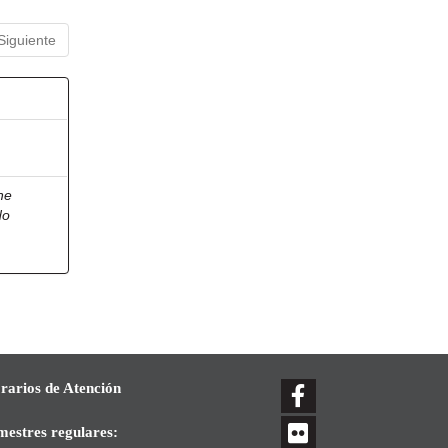
Siguiente
he
do
rarios de Atención
mestres regulares: