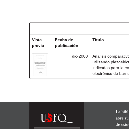
Resultados por ítem:
Vista
Fecha de
Título
previa
publicación
dic-2008
Análisis comparativo
utilizando piezoeléc
indicados para la ex
electrónico de barri
La bibl
abre su
de est