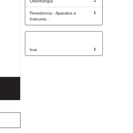
Odontología
1
Periodoncia - Aparatos e
1
Instrume...
Has File(s)
true
1