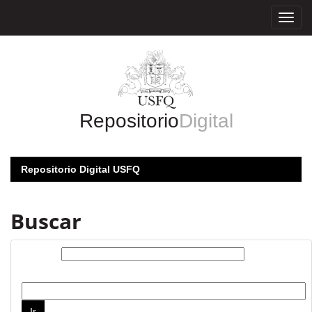
Skip
navigation
Repositorio
Digital
Repositorio Digital USFQ
Buscar
Buscar:
por