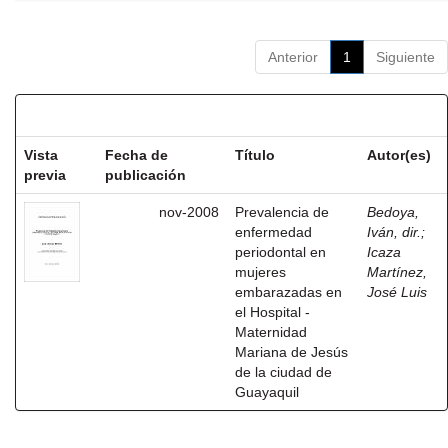
Anterior
1
Siguiente
Resultados por ítem:
Vista
Fecha de
Título
Autor(es)
previa
publicación
nov-2008
Prevalencia de
Bedoya,
enfermedad
Iván, dir.
;
periodontal en
Icaza
mujeres
Martínez,
embarazadas en
José Luis
el Hospital -
Maternidad
Mariana de Jesús
de la ciudad de
Guayaquil