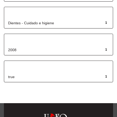
Título
Dientes - Cuidado e higiene
1
Fecha de lanzamiento
2008
1
Has File(s)
true
1