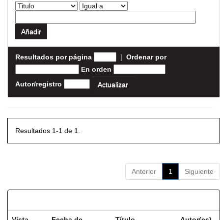
Resultados por página
|
Ordenar por
En orden
Autor/registro
Resultados 1-1 de 1.
Anterior
1
Siguiente
Resultados por ítem:
Vista
Fecha de
Título
Autor(es)