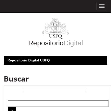
Skip
navigation
Repositorio
Digital
Repositorio Digital USFQ
Buscar
Buscar:
por