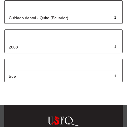
Título
Cuidado dental - Quito (Ecuador)
1
Fecha de lanzamiento
2008
1
Has File(s)
true
1