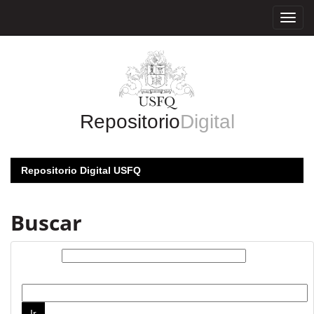
Skip
navigation
Repositorio
Digital
Repositorio Digital USFQ
Buscar
Buscar:
por