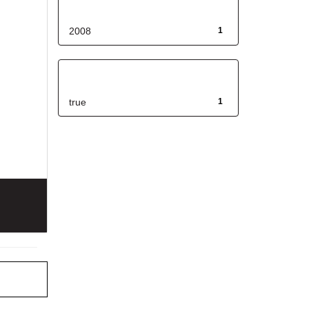
Fecha de lanzamiento
2008
1
Has File(s)
true
1