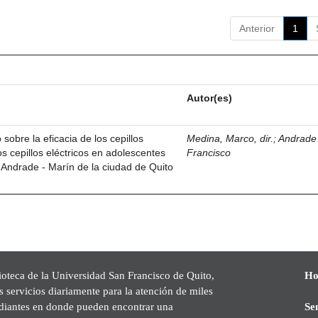
Anterior
1
Autor(es)
sobre la eficacia de los cepillos
Medina, Marco, dir.
;
Andrade 
s cepillos eléctricos en adolescentes
Francisco
 Andrade - Marín de la ciudad de Quito
ioteca de la Universidad San Francisco de Quito,
Ho
s servicios diariamente para la atención de miles
udiantes en donde pueden encontrar una
Se