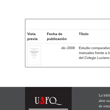
Resultados por ítem:
Vista
Fecha de
Título
previa
publicación
dic-2008
Estudio comparativo 
manuales frente a lo
del Colegio Luciano
La bibl
abre su
de est