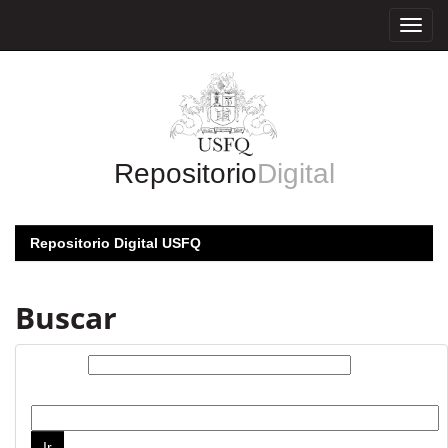
Skip
navigation
Repositorio
Digital
Repositorio Digital USFQ
Buscar
Buscar:
por