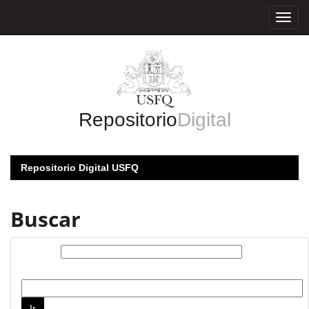
Skip
navigation
Repositorio
Digital
Repositorio Digital USFQ
Buscar
Buscar:
por