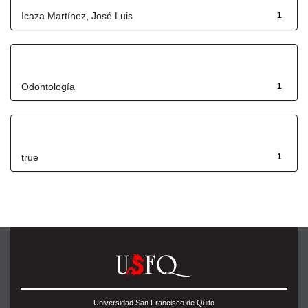
Icaza Martínez, José Luis
1
Título
Odontología
1
Has File(s)
true
1
Universidad San Francisco de Quito