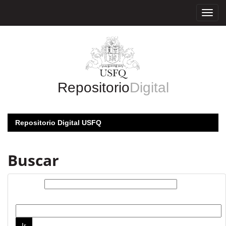
Skip
navigation
Repositorio
Digital
Repositorio Digital USFQ
Buscar
Buscar:
por