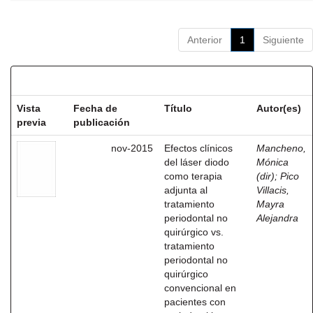
Anterior
1
Siguiente
Resultados por ítem:
Vista
Fecha de
Título
Autor(es)
previa
publicación
nov-2015
Efectos clínicos
Mancheno,
del láser diodo
Mónica
como terapia
(dir)
;
Pico
adjunta al
Villacis,
tratamiento
Mayra
periodontal no
Alejandra
quirúrgico vs.
tratamiento
periodontal no
quirúrgico
convencional en
pacientes con