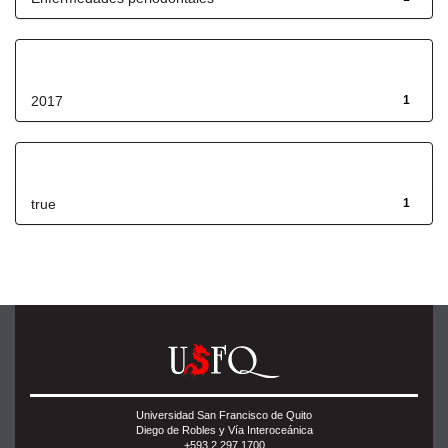
Fecha de lanzamiento
2017
1
Has File(s)
true
1
Universidad San Francisco de Quito
Diego de Robles y Vía Interoceánica
+593 2 297 1700