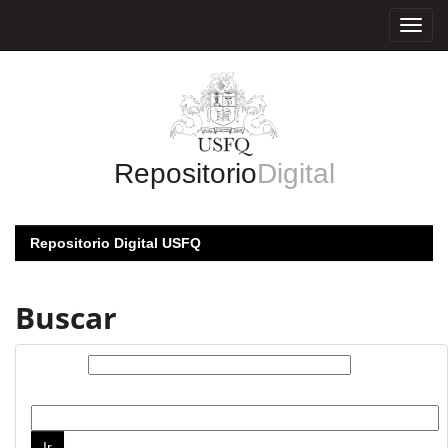
Skip
navigation
Repositorio
Digital
Repositorio Digital USFQ
Buscar
Buscar:
por