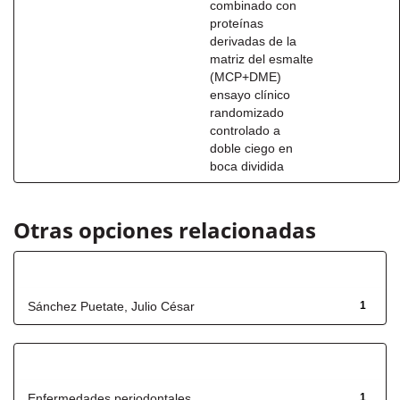
combinado con
proteínas
derivadas de la
matriz del esmalte
(MCP+DME)
ensayo clínico
randomizado
controlado a
doble ciego en
boca dividida
Otras opciones relacionadas
Autor
Sánchez Puetate, Julio César
1
Título
Enfermedades periodontales
1