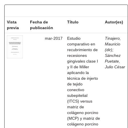
Resultados por ítem:
Vista
Fecha de
Título
Autor(es)
previa
publicación
mar-2017
Estudio
Tinajero,
comparativo en
Mauricio
recubrimiento de
(dir)
;
recesiones
Sánchez
gingivales clase I
Puetate,
y II de Miller
Julio César
aplicando la
técnica de injerto
de tejido
conectivo
subepitelial
(ITCS) versus
matriz de
colágeno porcino
(MCP) y matriz de
colágeno porcino