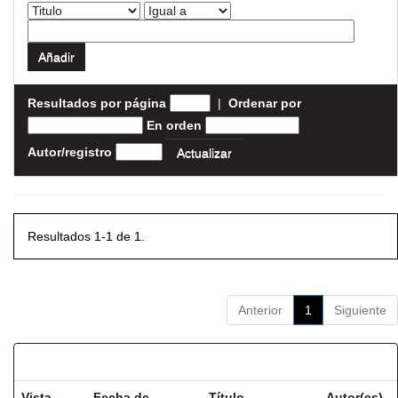
Resultados por página
|
Ordenar por
En orden
Autor/registro
Resultados 1-1 de 1.
Anterior
1
Siguiente
Resultados por ítem:
Vista
Fecha de
Título
Autor(es)