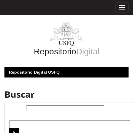
Skip
navigation
Repositorio
Digital
Repositorio Digital USFQ
Buscar
Buscar:
por