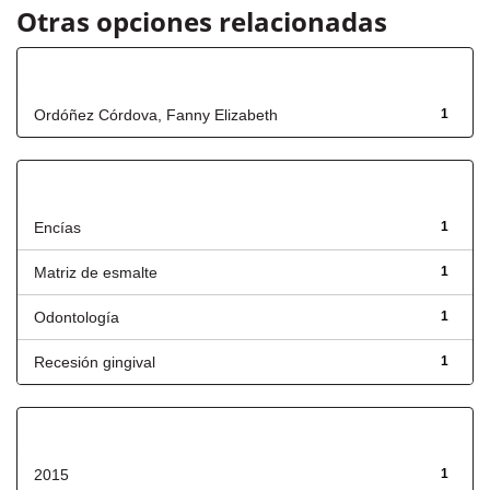
Otras opciones relacionadas
Autor
Ordóñez Córdova, Fanny Elizabeth
1
Título
Encías
1
Matriz de esmalte
1
Odontología
1
Recesión gingival
1
Fecha de lanzamiento
2015
1