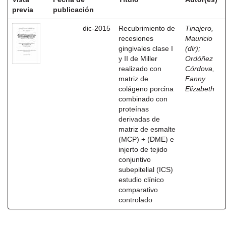
previa
publicación
dic-2015
Recubrimiento de
Tinajero,
recesiones
Mauricio
gingivales clase I
(dir)
;
y II de Miller
Ordóñez
realizado con
Córdova,
matriz de
Fanny
colágeno porcina
Elizabeth
combinado con
proteínas
derivadas de
matriz de esmalte
(MCP) + (DME) e
injerto de tejido
conjuntivo
subepitelial (ICS)
estudio clínico
comparativo
controlado