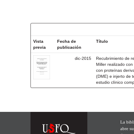
Resultados por ítem:
Vista
Fecha de
Título
previa
publicación
dic-2015
Recubrimiento de rec
Miller realizado co
con proteínas deri
(DME) e injerto de t
estudio clínico com
La bibl
abre su