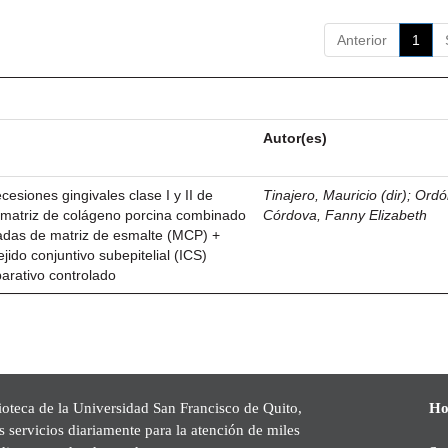
Anterior
1
Autor(es)
esiones gingivales clase I y II de
Tinajero, Mauricio (dir)
;
Ordó
n matriz de colágeno porcina combinado
Córdova, Fanny Elizabeth
vadas de matriz de esmalte (MCP) +
ejido conjuntivo subepitelial (ICS)
parativo controlado
ioteca de la Universidad San Francisco de Quito,
Ho
s servicios diariamente para la atención de miles