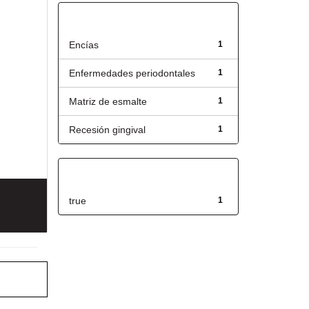
Título
Encías
1
Enfermedades periodontales
1
Matriz de esmalte
1
Recesión gingival
1
Has File(s)
true
1