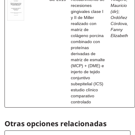
recesiones
Mauricio
gingivales clase I
(dir)
;
y II de Miller
Ordóñez
realizado con
Córdova,
matriz de
Fanny
colágeno porcina
Elizabeth
combinado con
proteínas
derivadas de
matriz de esmalte
(MCP) + (DME) e
injerto de tejido
conjuntivo
subepitelial (ICS)
estudio clínico
comparativo
controlado
Otras opciones relacionadas