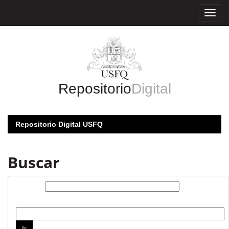
Skip
navigation
Repositorio
Digital
Repositorio Digital USFQ
Buscar
Buscar:
por