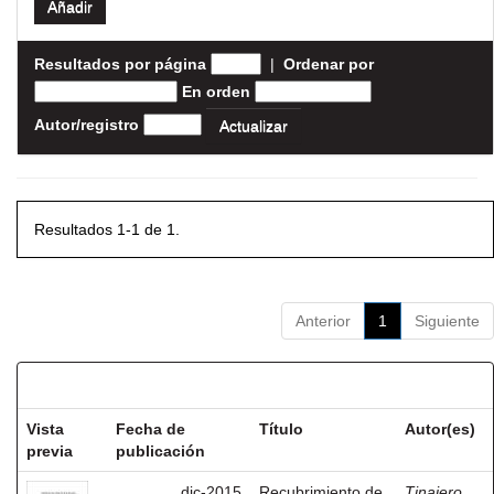
Resultados por página
|
Ordenar por
En orden
Autor/registro
Resultados 1-1 de 1.
Anterior
1
Siguiente
Resultados por ítem:
Vista
Fecha de
Título
Autor(es)
previa
publicación
dic-2015
Recubrimiento de
Tinajero,