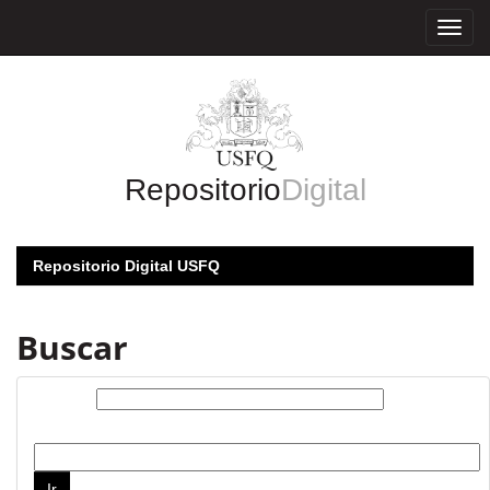
Skip
navigation
Repositorio
Digital
Repositorio Digital USFQ
Buscar
Buscar:
por