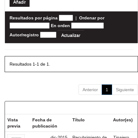
Resultados por página
|
Ordenar por
En orden
Autor/registro
Resultados 1-1 de 1.
Anterior
1
Siguiente
Resultados por ítem:
Vista
Fecha de
Título
Autor(es)
previa
publicación
dic-2015
Recubrimiento de
Tinajero,