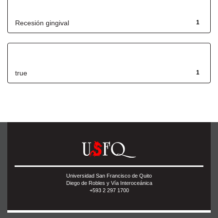
Título
Recesión gingival
1
Has File(s)
true
1
Universidad San Francisco de Quito
Diego de Robles y Vía Interoceánica
+593 2 297 1700