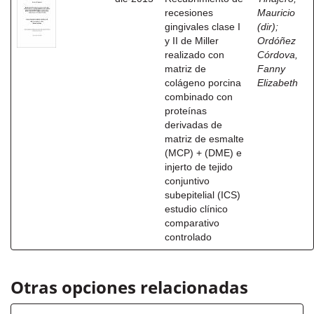
recesiones
Mauricio
gingivales clase I
(dir)
;
y II de Miller
Ordóñez
realizado con
Córdova,
matriz de
Fanny
colágeno porcina
Elizabeth
combinado con
proteínas
derivadas de
matriz de esmalte
(MCP) + (DME) e
injerto de tejido
conjuntivo
subepitelial (ICS)
estudio clínico
comparativo
controlado
Otras opciones relacionadas