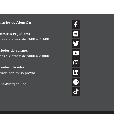
rarios de Atención
mestres regulares:
nes a viernes: de 7h00 a 21h00
ríodos de verano:
nes a viernes: de 8h00 a 20h00
iados oficiales:
rrada con aviso previo
blio@usfq.edu.ec