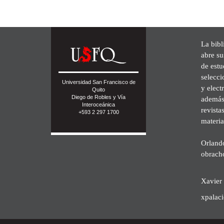
La bibl
abre su
de est
selecci
Universidad San Francisco de
y elect
Quito
Diego de Robles y Vía
además 
Interoceánica
revista
+593 2 297 1700
materia
Orland
obrach
Xavier 
xpalac