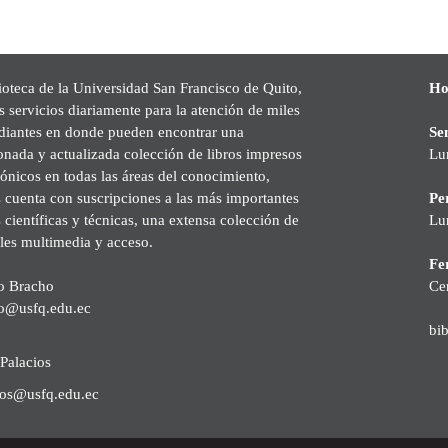
ioteca de la Universidad San Francisco de Quito,
Ho
s servicios diariamente para la atención de miles
udiantes en donde pueden encontrar una
Se
onada y actualizada colección de libros impresos
Lu
rónicos en todas las áreas del conocimiento,
cuenta con suscripciones a las más importantes
Pe
s científicas y técnicas, una extensa colección de
Lu
les multimedia y acceso.
Fer
o Bracho
Ce
o@usfq.edu.ec
bi
Palacios
ios@usfq.edu.ec