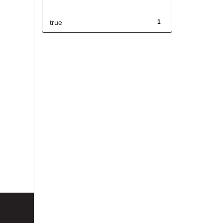
Has File(s)
true
1