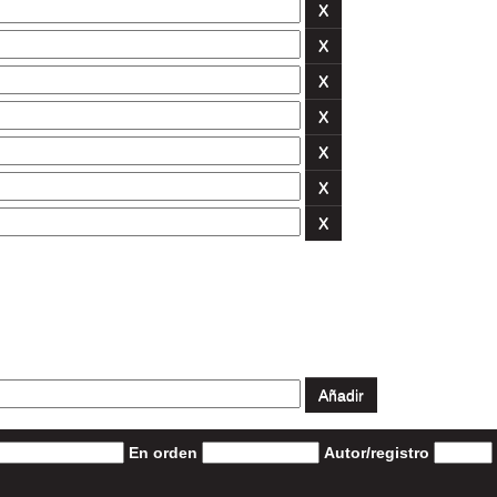
En orden
Autor/registro