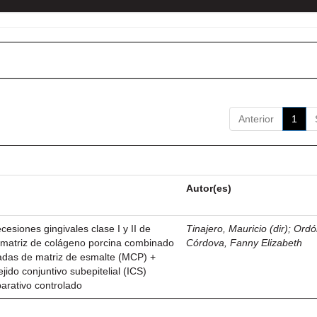
Anterior
1
Autor(es)
esiones gingivales clase I y II de
Tinajero, Mauricio (dir)
;
Ordó
n matriz de colágeno porcina combinado
Córdova, Fanny Elizabeth
vadas de matriz de esmalte (MCP) +
ejido conjuntivo subepitelial (ICS)
parativo controlado