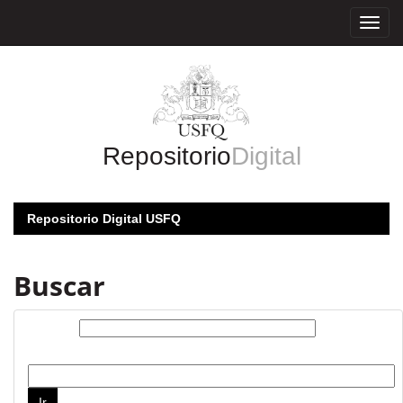
Skip
navigation
Repositorio
Digital
Repositorio Digital USFQ
Buscar
Buscar:
por