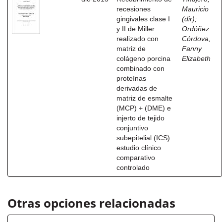
recesiones
Mauricio
gingivales clase I
(dir)
;
y II de Miller
Ordóñez
realizado con
Córdova,
matriz de
Fanny
colágeno porcina
Elizabeth
combinado con
proteínas
derivadas de
matriz de esmalte
(MCP) + (DME) e
injerto de tejido
conjuntivo
subepitelial (ICS)
estudio clínico
comparativo
controlado
Otras opciones relacionadas