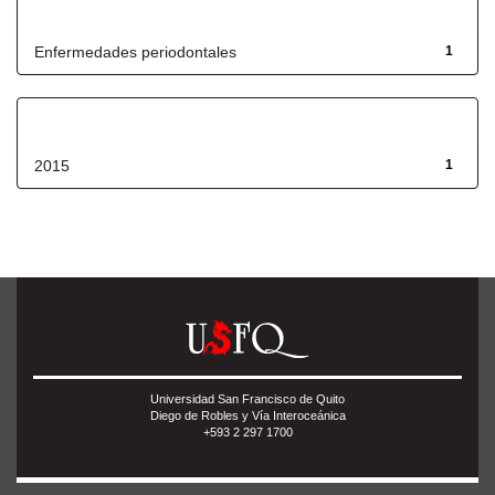
Título
Enfermedades periodontales
1
Fecha de lanzamiento
2015
1
Universidad San Francisco de Quito
Diego de Robles y Vía Interoceánica
+593 2 297 1700