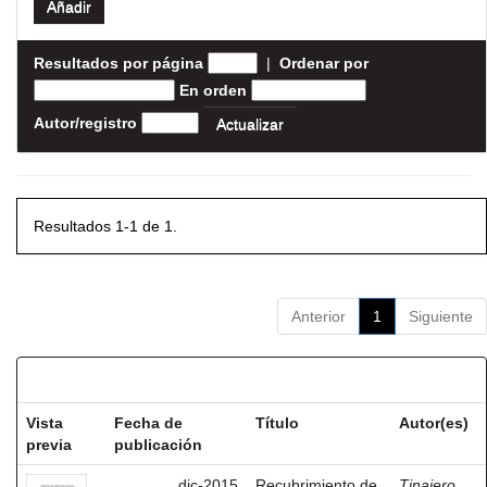
Resultados por página
|
Ordenar por
En orden
Autor/registro
Resultados 1-1 de 1.
Anterior
1
Siguiente
Resultados por ítem:
Vista
Fecha de
Título
Autor(es)
previa
publicación
dic-2015
Recubrimiento de
Tinajero,