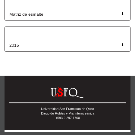
Título
Matriz de esmalte
1
Fecha de lanzamiento
2015
1
Universidad San Francisco de Quito
Diego de Robles y Vía Interoceánica
+593 2 297 1700