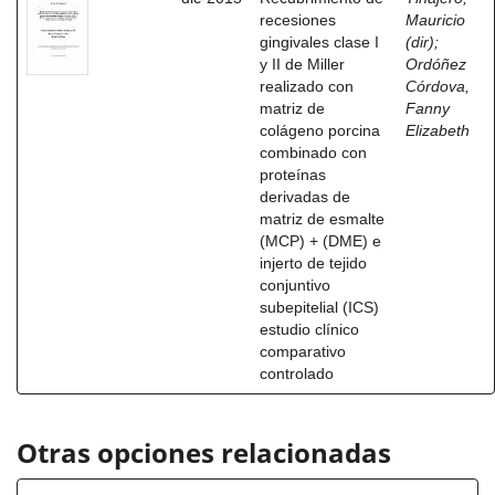
recesiones
Mauricio
gingivales clase I
(dir)
;
y II de Miller
Ordóñez
realizado con
Córdova,
matriz de
Fanny
colágeno porcina
Elizabeth
combinado con
proteínas
derivadas de
matriz de esmalte
(MCP) + (DME) e
injerto de tejido
conjuntivo
subepitelial (ICS)
estudio clínico
comparativo
controlado
Otras opciones relacionadas