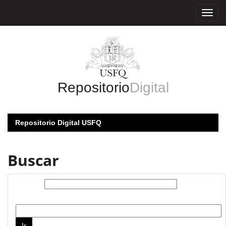
Skip
navigation
Repositorio
Digital
Repositorio Digital USFQ
Buscar
Buscar:
por