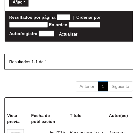
Resultados por página
|
Ordenar por
En orden
Autor/registro
Resultados 1-1 de 1.
Anterior
1
Siguiente
Resultados por ítem:
Vista
Fecha de
Título
Autor(es)
previa
publicación
dic-2015
Recubrimiento de
Tinajero,