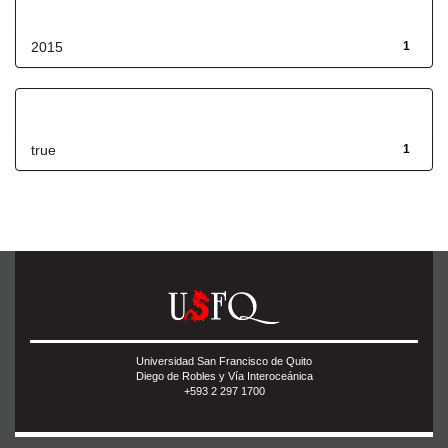
Fecha de lanzamiento
2015
1
Has File(s)
true
1
Universidad San Francisco de Quito
Diego de Robles y Vía Interoceánica
+593 2 297 1700