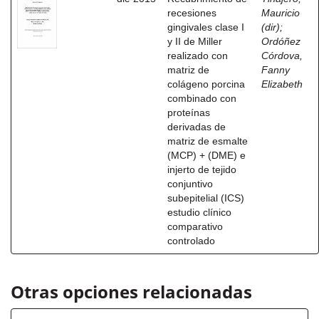
recesiones
Mauricio
gingivales clase I
(dir)
;
y II de Miller
Ordóñez
realizado con
Córdova,
matriz de
Fanny
colágeno porcina
Elizabeth
combinado con
proteínas
derivadas de
matriz de esmalte
(MCP) + (DME) e
injerto de tejido
conjuntivo
subepitelial (ICS)
estudio clínico
comparativo
controlado
Otras opciones relacionadas