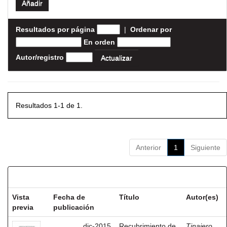
Resultados por página
|
Ordenar por
En orden
Autor/registro
Resultados 1-1 de 1.
Anterior
1
Siguiente
Resultados por ítem:
Vista
Fecha de
Título
Autor(es)
previa
publicación
dic-2015
Recubrimiento de
Tinajero,