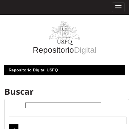
Skip
navigation
Repositorio
Digital
Repositorio Digital USFQ
Buscar
Buscar:
por